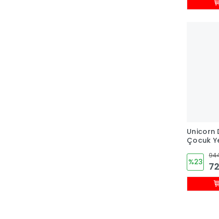
Unicorn 
Çocuk Ye
Takım
944
%23
72