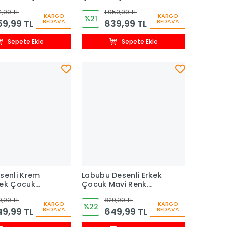
 Takımı
Eşofman Takım
,99 TL
1.059,99 TL
KARGO
KARGO
%21
9,99 TL
839,99 TL
BEDAVA
BEDAVA
Sepete Ekle
Sepete Ekle
senli Krem
Labubu Desenli Erkek
kek Çocuk
Çocuk Mavi Renk
 Takım
Eşofman Takım
,99 TL
829,99 TL
KARGO
KARGO
%22
9,99 TL
649,99 TL
BEDAVA
BEDAVA