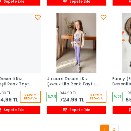
Sepete Ekle
Sepete Ekle
Desenli Kız
Unicorn Desenli Kız
Funny (E
şil Renk Taytlı
Çocuk Lila Renk Taytlı
Desenli 
Takım
Erkek Ç
,99 TL
944,99 TL
1.0
Takım
KARGO
KARGO
%23
%21
4,99 TL
724,99 TL
85
BEDAVA
BEDAVA
Sepete Ekle
Sepete Ekle
1
2