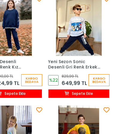
Desenli
Yeni Sezon Sonic
 Renk Kız
Desenli Gri Renk Erkek
akım
Çocuk Eşofman Takım
00,00 TL
829,99 TL
KARGO
KARGO
%22
4,99 TL
649,99 TL
BEDAVA
BEDAVA
Sepete Ekle
Sepete Ekle