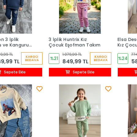
n 3 İplik
3 İplik Huntrix Kız
Elsa Des
u ve Kanguru
Çocuk Eşofman Takım
Kız Çocu
kek Çocuk
79,99 TL
1.079,99 TL
774
 Takım
KARGO
KARGO
%21
%24
9,99 TL
849,99 TL
58
BEDAVA
BEDAVA
Sepete Ekle
Sepete Ekle