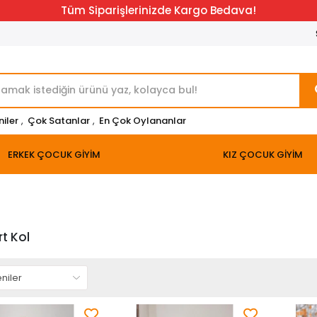
Tüm Siparişlerinizde Kargo Bedava!
niler
,
Çok Satanlar
,
En Çok Oylananlar
ERKEK ÇOCUK GİYİM
KIZ ÇOCUK GİYİM
t Kol