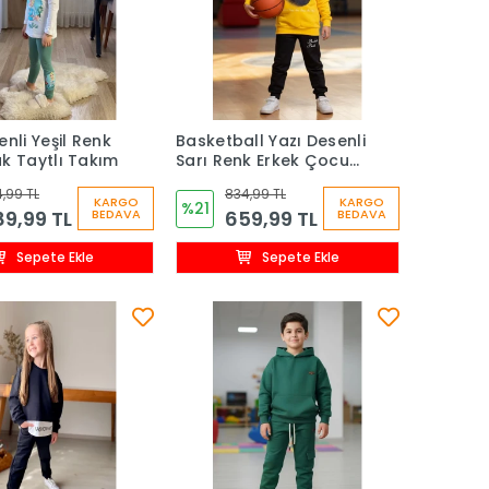
enli Yeşil Renk
Basketball Yazı Desenli
k Taytlı Takım
Sarı Renk Erkek Çocuk
Eşofman Takımı
,99 TL
834,99 TL
KARGO
KARGO
%21
9,99 TL
659,99 TL
BEDAVA
BEDAVA
Sepete Ekle
Sepete Ekle