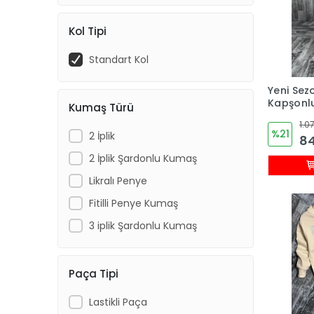
Kol Tipi
Standart Kol
Yeni Sezo
Kapşonl
Kumaş Türü
Cepli Er
1.0
Eşofman
%21
2 İplik
84
2 İplik Şardonlu Kumaş
Likralı Penye
Fitilli Penye Kumaş
3 iplik Şardonlu Kumaş
Paça Tipi
Lastikli Paça