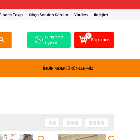
Sipariş Takip
Sıkça Sorulan Sorular
Yardım
İletişim
0
Giriş Yap
Sepetim
Üye Ol
İNDİRİMDEKİ ÜRÜNLERİMİZ