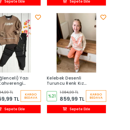
Sepete Ekle
Sepete Ekle
ğlenceli) Yazı
Kelebek Desenli
Kahverengi
Turuncu Renk Kız
ocuk Eşofman
Çocuk Takım
84,99 TL
1.084,99 TL
KARGO
KARGO
%21
9,99 TL
859,99 TL
BEDAVA
BEDAVA
Sepete Ekle
Sepete Ekle