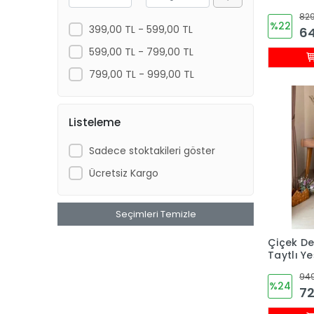
Eşofman
829
%22
399,00 TL - 599,00 TL
64
599,00 TL - 799,00 TL
799,00 TL - 999,00 TL
Listeleme
Sadece stoktakileri göster
Ücretsiz Kargo
Seçimleri Temizle
Çiçek Dese
Taytlı Ye
Çocuk T
949
%24
72