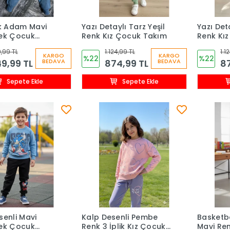
 Adam Mavi
Yazı Detaylı Tarz Yeşil
Yazı Det
kek Çocuk
Renk Kız Çocuk Takım
Renk Kı
 Takım
,99 TL
1.124,99 TL
1.1
KARGO
KARGO
%22
%22
9,99 TL
874,99 TL
87
BEDAVA
BEDAVA
Sepete Ekle
Sepete Ekle
senli Mavi
Kalp Desenli Pembe
Basketba
kek Çocuk
Renk 3 İplik Kız Çocuk
Mavi Re