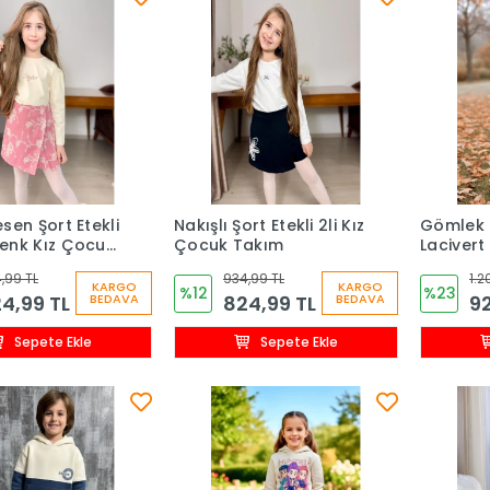
sen Şort Etekli
Nakışlı Şort Etekli 2li Kız
Gömlek 
enk Kız Çocuk
Çocuk Takım
Lacivert
Çocuk T
,99 TL
934,99 TL
1.2
KARGO
KARGO
%12
%23
4,99 TL
824,99 TL
92
BEDAVA
BEDAVA
Sepete Ekle
Sepete Ekle