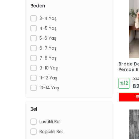
Beden
3-4 Yaş
4-5 Yaş
5-6 Yaş
6-7 Yaş
7-8 Yaş
Brode De
9-10 Yaş
Pembe R
Takım
11-12 Yaş
934
%12
82
13-14 Yaş
Bel
Lastikli Bel
Bağcıklı Bel