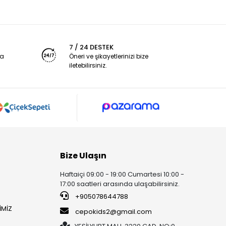
7 / 24 DESTEK
ya
Öneri ve şikayetlerinizi bize
iletebilirsiniz.
Bize Ulaşın
Haftaiçi 09:00 - 19:00 Cumartesi 10:00 -
17:00 saatleri arasında ulaşabilirsiniz.
+905078644788
İMİZ
cepokids2@gmail.com