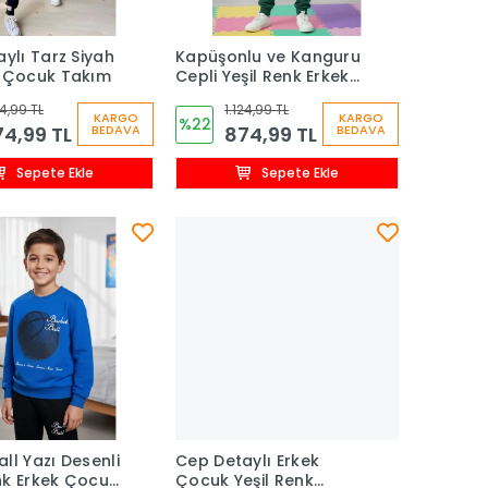
aylı Tarz Siyah
Kapüşonlu ve Kanguru
z Çocuk Takım
Cepli Yeşil Renk Erkek
Çocuk Eşofman Takım
24,99 TL
1.124,99 TL
KARGO
KARGO
%22
4,99 TL
874,99 TL
BEDAVA
BEDAVA
Sepete Ekle
Sepete Ekle
ll Yazı Desenli
Cep Detaylı Erkek
nk Erkek Çocuk
Çocuk Yeşil Renk