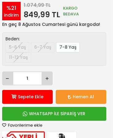
1.074,99 TL
%21
KARGO
849,99 TL
BEDAVA
indirim
En geç 8 Ağustos Cumartesi günü kargoda!
Beden:
5-6 Yaş
6-7 Yaş
7-8 Yaş
11-12 Yaş
Sepete Ekle
Hemen Al
WHATSAPP İLE SİPARİŞ VER
Favorilerime ekle