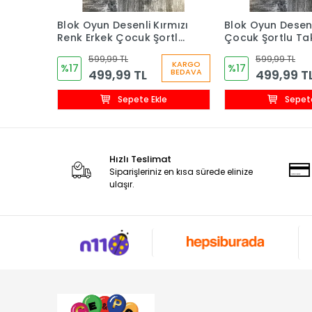
Blok Oyun Desenli Kırmızı
Blok Oyun Desenl
Renk Erkek Çocuk Şortlu
Çocuk Şortlu Ta
Takım
599,99 TL
599,99 TL
KARGO
%17
%17
499,99 TL
499,99 T
BEDAVA
Sepete Ekle
Sepete
Hızlı Teslimat
Siparişleriniz en kısa sürede elinize
ulaşır.