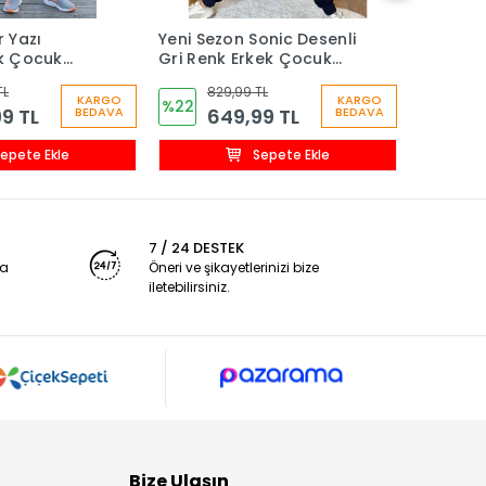
r Yazı
Yeni Sezon Sonic Desenli
Yeni Sez
ek Çocuk
Gri Renk Erkek Çocuk
Kapşonl
m
Eşofman Takım
Cepli E
TL
829,99 TL
1.
Eşofma
KARGO
KARGO
%22
%21
9 TL
649,99 TL
8
BEDAVA
BEDAVA
epete Ekle
Sepete Ekle
7 / 24 DESTEK
ya
Öneri ve şikayetlerinizi bize
iletebilirsiniz.
Bize Ulaşın