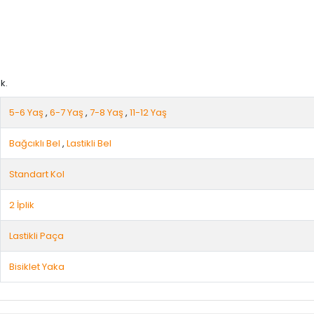
k.
5-6 Yaş
,
6-7 Yaş
,
7-8 Yaş
,
11-12 Yaş
Bağcıklı Bel
,
Lastikli Bel
Standart Kol
2 İplik
Lastikli Paça
Bisiklet Yaka