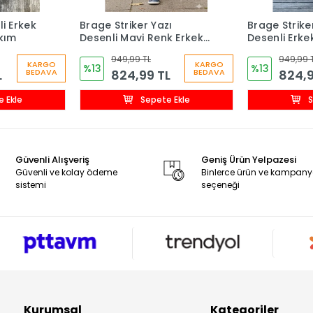
i Erkek
Brage Striker Yazı
Brage Strike
kım
Desenli Mavi Renk Erkek
Desenli Erk
Çocuk Şortlu Takım
Şortlu Takı
949,99 TL
949,99 
KARGO
KARGO
%13
%13
L
824,99 TL
824,9
BEDAVA
BEDAVA
 Ekle
Sepete Ekle
S
Güvenli Alışveriş
Geniş Ürün Yelpazesi
Güvenli ve kolay ödeme
Binlerce ürün ve kampan
sistemi
seçeneği
Kurumsal
Kategoriler