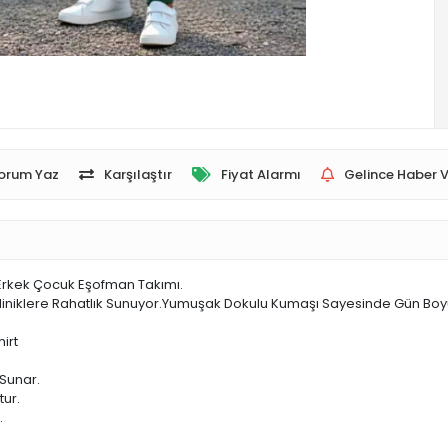
orum Yaz
Karşılaştır
Fiyat Alarmı
Gelince Haber V
n Erkek Çocuk Eşofman Takımı.
niklere Rahatlık Sunuyor.Yumuşak Dokulu Kumaşı Sayesinde Gün Boyu 
irt
 Sunar.
tur.
.