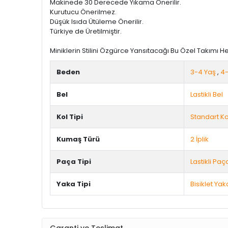
Makinede 30 Derecede Yıkama Önerilir.
Kurutucu Önerilmez.
Düşük Isıda Ütüleme Önerilir.
Türkiye de Üretilmiştir.
Miniklerin Stilini Özgürce Yansıtacağı Bu Özel Takımı 
Beden
3-4 Yaş
,
4-
Bel
Lastikli Bel
Kol Tipi
Standart Ko
Kumaş Türü
2 İplik
Paça Tipi
Lastikli Paç
Yaka Tipi
Bisiklet Yak
Garanti ve Teslimat