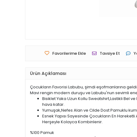
Favorilerime Ekle
Tavsiye Et
Y
Ürün Açıklaması
Çocukların Favorisi Labubu, şimdi eşofmanlarına geldi
Mavi rengin modern duruşu ve Labubu'nun sevimli enerj
Bisiklet Yaka Uzun Kollu Sweatshirt,Lastikli Bel
hava katar.
Yumuşak,Nefes Alan ve Cilde Dost Pamuklu kumaş
Esnek Yapısı Sayesinde Çocukların En Hareketli A
Herşeyle Kolayca Kombinlenir.
%100 Pamuk