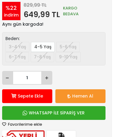
829,99 TL
%22
KARGO
649,99 TL
BEDAVA
indirim
Aynı gün kargoda!
Beden:
3-4 Yaş
4-5 Yaş
5-6 Yaş
6-7 Yaş
7-8 Yaş
9-10 Yaş
Sepete Ekle
Hemen Al
WHATSAPP İLE SİPARİŞ VER
Favorilerime ekle