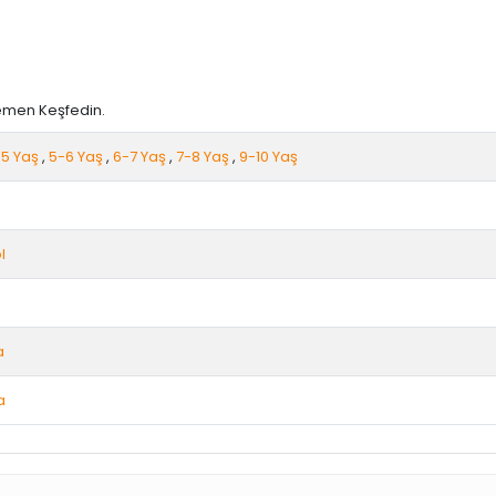
Hemen Keşfedin.
5 Yaş
,
5-6 Yaş
,
6-7 Yaş
,
7-8 Yaş
,
9-10 Yaş
l
a
a