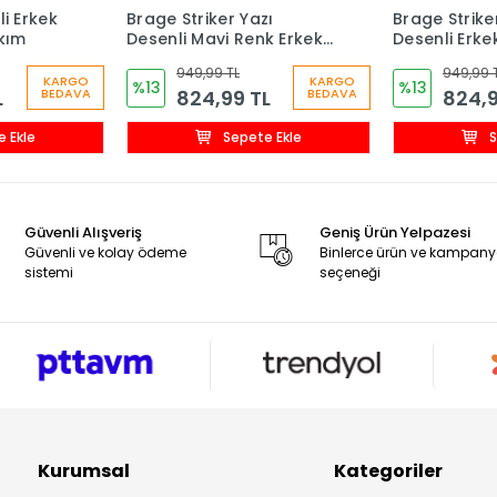
i Erkek
Brage Striker Yazı
Brage Strike
kım
Desenli Mavi Renk Erkek
Desenli Erk
Çocuk Şortlu Takım
Şortlu Takı
949,99 TL
949,99 
KARGO
KARGO
%13
%13
L
824,99 TL
824,9
BEDAVA
BEDAVA
 Ekle
Sepete Ekle
S
Güvenli Alışveriş
Geniş Ürün Yelpazesi
Güvenli ve kolay ödeme
Binlerce ürün ve kampan
sistemi
seçeneği
Kurumsal
Kategoriler