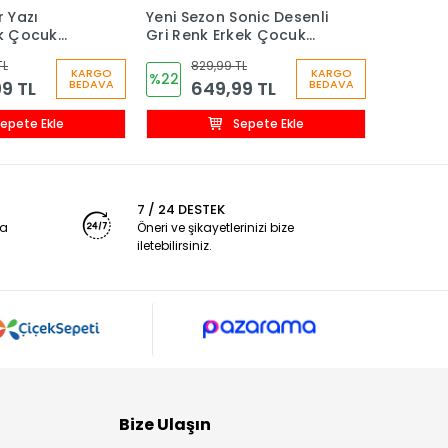
r Yazı
Yeni Sezon Sonic Desenli
Yeni Sez
ek Çocuk
Gri Renk Erkek Çocuk
Kapşonl
m
Eşofman Takım
Cepli E
TL
829,99 TL
1.
Eşofma
KARGO
KARGO
%22
%21
9 TL
649,99 TL
8
BEDAVA
BEDAVA
epete Ekle
Sepete Ekle
7 / 24 DESTEK
ya
Öneri ve şikayetlerinizi bize
iletebilirsiniz.
Bize Ulaşın