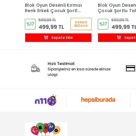
Blok Oyun Desenli Kırmızı
Blok Oyun Desenl
Renk Erkek Çocuk Şortlu
Çocuk Şortlu Ta
Takım
599,99 TL
599,99 TL
KARGO
%17
%17
499,99 TL
499,99 T
BEDAVA
Sepete Ekle
Sepete
Hızlı Teslimat
Siparişleriniz en kısa sürede elinize
ulaşır.