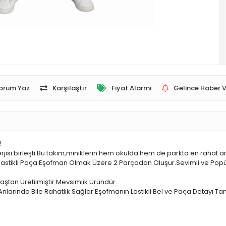
orum Yaz
Karşılaştır
Fiyat Alarmı
Gelince Haber V
!
isi birleşti.Bu takım,miniklerin hem okulda hem de parkta en rahat a
 ve lastikli Paça Eşofman Olmak Üzere 2 Parçadan Oluşur.Sevimli ve Popü
tan Üretilmiştir.Mevsimlik Üründür.
nlarında Bile Rahatlık Sağlar.Eşofmanın Lastikli Bel ve Paça Detayı Ta