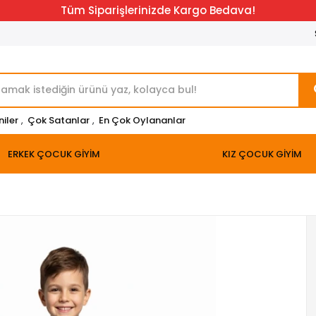
Tüm Siparişlerinizde Kargo Bedava!
niler
,
Çok Satanlar
,
En Çok Oylananlar
ERKEK ÇOCUK GİYİM
KIZ ÇOCUK GİYİM