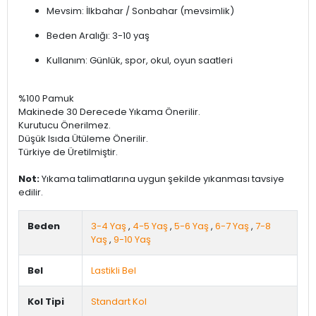
Mevsim: İlkbahar / Sonbahar (mevsimlik)
Beden Aralığı: 3-10 yaş
Kullanım: Günlük, spor, okul, oyun saatleri
%100 Pamuk
Makinede 30 Derecede Yıkama Önerilir.
Kurutucu Önerilmez.
Düşük Isıda Ütüleme Önerilir.
Türkiye de Üretilmiştir.
Not:
Yıkama talimatlarına uygun şekilde yıkanması tavsiye
edilir.
Beden
3-4 Yaş
,
4-5 Yaş
,
5-6 Yaş
,
6-7 Yaş
,
7-8
Yaş
,
9-10 Yaş
Bel
Lastikli Bel
Kol Tipi
Standart Kol