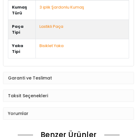
Kumaş
3 iplik Şardonlu Kumaş
Türü
Paça
Lastikli Paça
Tipi
Yaka
Bisiklet Yaka
Tipi
Garanti ve Teslimat
Taksit Seçenekleri
Yorumlar
Benzer Ürünler