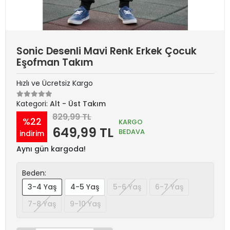
Sonic Desenli Mavi Renk Erkek Çocuk
Eşofman Takım
Hızlı ve Ücretsiz Kargo
Kategori:
Alt - Üst Takım
829,99 TL
%22
KARGO
649,99 TL
BEDAVA
indirim
Aynı gün kargoda!
Beden:
3-4 Yaş
4-5 Yaş
5-6 Yaş
6-7 Yaş
7-8 Yaş
9-10 Yaş