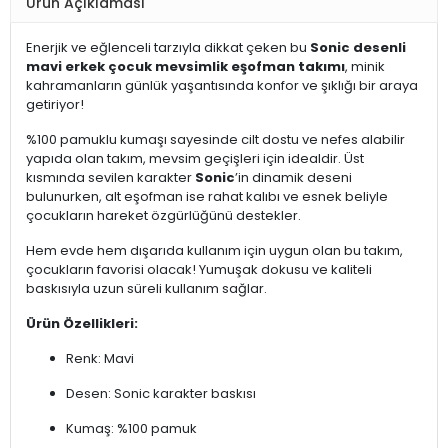
Ürün Açıklaması
Enerjik ve eğlenceli tarzıyla dikkat çeken bu
Sonic desenli
mavi erkek çocuk mevsimlik eşofman takımı
, minik
kahramanların günlük yaşantısında konfor ve şıklığı bir araya
getiriyor!
%100 pamuklu kumaşı sayesinde cilt dostu ve nefes alabilir
yapıda olan takım, mevsim geçişleri için idealdir. Üst
kısmında sevilen karakter
Sonic
’in dinamik deseni
bulunurken, alt eşofman ise rahat kalıbı ve esnek beliyle
çocukların hareket özgürlüğünü destekler.
Hem evde hem dışarıda kullanım için uygun olan bu takım,
çocukların favorisi olacak! Yumuşak dokusu ve kaliteli
baskısıyla uzun süreli kullanım sağlar.
Ürün Özellikleri:
Renk: Mavi
Desen: Sonic karakter baskısı
Kumaş: %100 pamuk