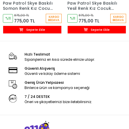
Paw Patrol Skye Baskılı
Paw Patrol Skye Baskılı
Somon Renk Kız Çocuk
Yeşil Renk Kız Çocuk
Taytlı Takım
Taytlı Takım
875,00 TL
875,00 TL
KARGO
KARGO
%11
%11
775,00 TL
775,00 TL
BEDAVA
BEDAVA
Sepete Ekle
Sepete Ekle
Hızlı Teslimat
Siparişleriniz en kısa sürede elinize ulaşır.
Güvenli Alışveriş
Güvenli ve kolay ödeme sistemi
Geniş Ürün Yelpazesi
Binlerce ürün ve kampanya seçeneği
7 / 24 DESTEK
Öneri ve şikayetlerinizi bize iletebilirsiniz.