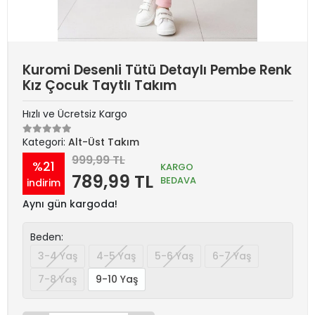
Kuromi Desenli Tütü Detaylı Pembe Renk
Kız Çocuk Taytlı Takım
Hızlı ve Ücretsiz Kargo
Kategori:
Alt-Üst Takım
999,99 TL
%21
KARGO
789,99 TL
BEDAVA
indirim
Aynı gün kargoda!
Beden:
3-4 Yaş
4-5 Yaş
5-6 Yaş
6-7 Yaş
7-8 Yaş
9-10 Yaş