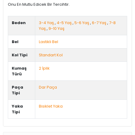
Onu En Mutlu Edicek Bir Tercihtir.
Beden
3-4 Yaş
,
4-5 Yaş
,
5-6 Yaş
,
6-7 Yaş
,
7-8
Yaş
,
9-10 Yaş
Bel
Lastikli Bel
Kol Tipi
Standart Kol
Kumaş
2 İplik
Türü
Paça
Dar Paça
Tipi
Yaka
Bisiklet Yaka
Tipi