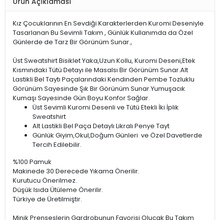
Ürün Açıklaması
Kız Çocuklarının En Sevdiği Karakterlerden Kuromi Deseniyle
Tasarlanan Bu Sevimli Takım , Günlük Kullanımda da Özel
Günlerde de Tarz Bir Görünüm Sunar.,
Üst Sweatshirt Bisiklet Yaka,Uzun Kollu, Kuromi Deseni,Etek
Kısmındaki Tütü Detayı ile Masalsı Bir Görünüm Sunar.Alt
Lastikli Bel Taytı Paçalarındaki Kendinden Pembe Tozluklu
Görünüm Sayesinde Şık Bir Görünüm Sunar.Yumuşacık
Kumaşı Sayesinde Gün Boyu Konfor Sağlar.
Üst Sevimli Kuromi Desenli ve Tütü Etekli İki İplik
Sweatshirt
Alt Lastikli Bel Paça Detaylı Likralı Penye Tayt
Günlük Giyim,Okul,Doğum Günleri ve Özel Davetlerde
Tercih Edilebilir.
%100 Pamuk
Makinede 30 Derecede Yıkama Önerilir.
Kurutucu Önerilmez.
Düşük Isıda Ütüleme Önerilir.
Türkiye de Üretilmiştir.
Minik Prenseslerin Gardrobunun Favorisi Olucak Bu Takım