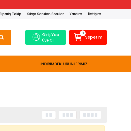
Sipariş Takip
Sıkça Sorulan Sorular
Yardım
İletişim
0
Giriş Yap
Sepetim
Üye Ol
İNDİRİMDEKİ ÜRÜNLERİMİZ