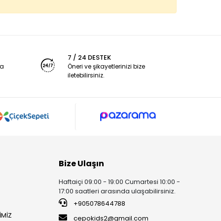
7 / 24 DESTEK
ya
Öneri ve şikayetlerinizi bize
iletebilirsiniz.
Bize Ulaşın
Haftaiçi 09:00 - 19:00 Cumartesi 10:00 -
17:00 saatleri arasında ulaşabilirsiniz.
+905078644788
İMİZ
cepokids2@gmail.com