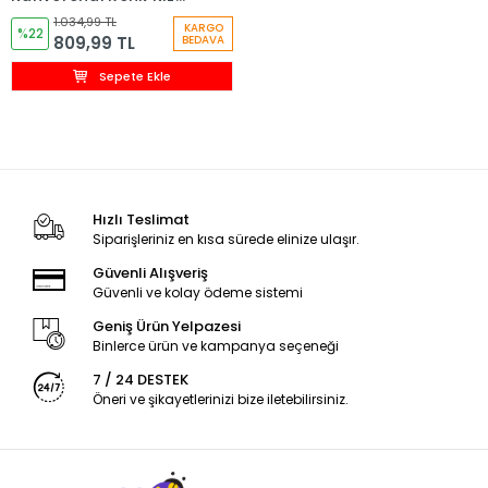
Çocuk Takım
1.034,99 TL
KARGO
%22
809,99 TL
BEDAVA
Sepete Ekle
Hızlı Teslimat
Siparişleriniz en kısa sürede elinize ulaşır.
Güvenli Alışveriş
Güvenli ve kolay ödeme sistemi
Geniş Ürün Yelpazesi
Binlerce ürün ve kampanya seçeneği
7 / 24 DESTEK
Öneri ve şikayetlerinizi bize iletebilirsiniz.